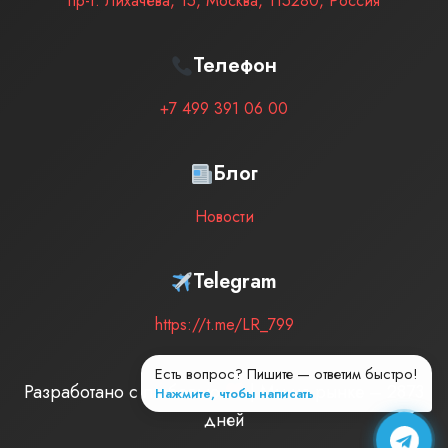
пр-т. Лихачёва, 15
,
Москва
,
115280
,
Россия
Телефон
+7 499 391 06 00
Блог
Новости
Telegram
https://t.me/LR_799
Есть вопрос? Пишите — ответим быстро!
Разработано с любовью
| Мы на рынке –
2873
Нажмите, чтобы написать
дней