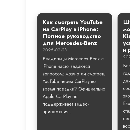
Как смотреть YouTube
Шт
на CarPlay в iPhone:
мо
Полное руководство
Ki
для Mercedes-Benz
ус
и 
2026-02-28
20
Владельцы Mercedes-Benz с
Вл
iPhone часто задаются
го
вопросом: можно ли смотреть
дви
YouTube через CarPlay во
со
время поездки? Официально
эко
Apple CarPlay не
Евр
поддерживает видео-
ста
приложения...
сел
вос