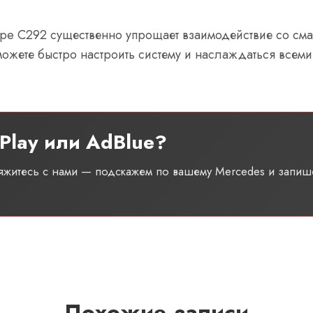
upe C292 существенно упрощает взаимодействие со см
ожете быстро настроить систему и наслаждаться всем
Play или AdBlue?
вяжитесь с нами — подскажем по вашему Mercedes и запиш
Похожие записи