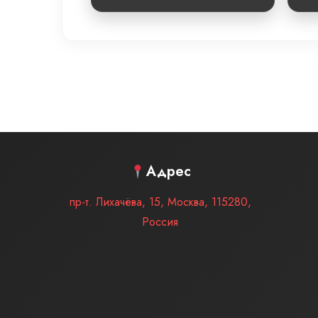
Адрес
пр-т. Лихачёва, 15
,
Москва
,
115280
,
Россия