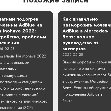
атный подогрев
Как правильно
чевины AdBlue на
разморозить мочеви
a Mohave 2022:
AdBlue в Mercedes-
тройство, проблемы
Benz: полное
решения
руководство от
экспертов
26-02-28
2026-02-28
адельцы Kia Mohave 2022
Зимние морозы – серьез
да с дизельными
испытание для системы
гателями,
очистки выхлопных газов 
ответствующими
в современных Mercedes-
логическим стандартам
Benz. Если вы обнаружили
о-5 и Евро-6, неизбежно
что мочевина AdBlue в
лкиваются с системой
бачке...
ективного каталитического
становления (SCR)...