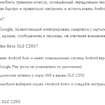
омобиль премиум-класса, оснащённый передовыми тех
, как быстро и правильно настроить и использовать And
ен?
 Google, позволяющий интегрировать смартфон с муль
, музыке, сообщениям и звонкам, не отвлекая внимание
edes-Benz GLE C292?
вает Android Auto и имеет операционную систему Android вер
oogle Play (если не установлено по умолчанию).
одключите телефон к порту USB в вашем GLE C292.
омобиля выберите опцию «Android Auto» и следуйте инструк
z GLE C292