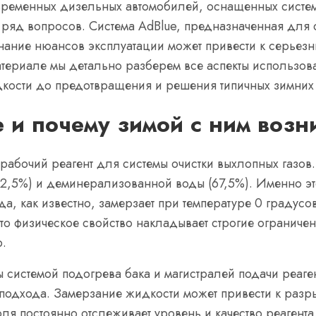
ременных дизельных автомобилей, оснащенных систем
й ряд вопросов. Система AdBlue, предназначенная для
нание нюансов эксплуатации может привести к серьез
атериале мы детально разберем все аспекты использов
дкости до предотвращения и решения типичных зимних
e и почему зимой с ним воз
 рабочий реагент для системы очистки выхлопных газо
2,5%) и деминерализованной воды (67,5%). Именно это
а, как известно, замерзает при температуре 0 градус
то физическое свойство накладывает строгие ограничен
.
системой подогрева бака и магистралей подачи реаге
 подхода. Замерзание жидкости может привести к раз
оля постоянно отслеживает уровень и качество реагент