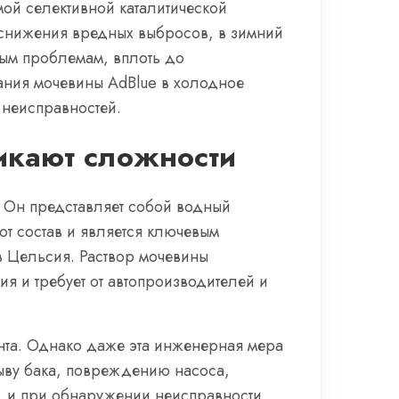
ой селективной каталитической
 снижения вредных выбросов, в зимний
ным проблемам, вплоть до
ания мочевины AdBlue в холодное
 неисправностей.
никают сложности
в. Он представляет собой водный
т состав и является ключевым
ов Цельсия. Раствор мочевины
ия и требует от автопроизводителей и
нта. Однако даже эта инженерная мера
рыву бака, повреждению насоса,
а, и при обнаружении неисправности