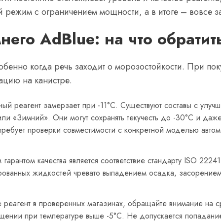
й режим с ограничением мощности, а в итоге – вовсе з
него AdBlue: на что обратит
обенно когда речь заходит о морозостойкости. При пок
ацию на канистре.
ный реагент замерзает при -11°C. Существуют составы с улуч
ли «Зимний». Они могут сохранять текучесть до -30°C и даж
требует проверки совместимости с конкретной моделью автомо
 гарантом качества является соответствие стандарту ISO 22241
рованных жидкостей чревато выпадением осадка, засорение
е реагент в проверенных магазинах, обращайте внимание на с
ещении при температуре выше -5°C. Не допускается попадани