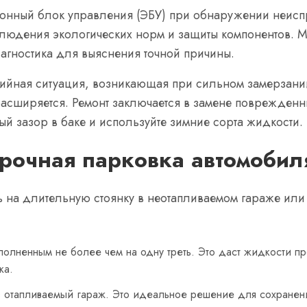
онный блок управления (ЭБУ) при обнаружении неиспр
людения экологических норм и защиты компонентов. Мо
агностика для выяснения точной причины.
арийная ситуация, возникающая при сильном замерзани
асширяется. Ремонт заключается в замене поврежденны
й зазор в баке и используйте зимние сорта жидкости.
рочная парковка автомобил
ь на длительную стоянку в неотапливаемом гараже или
аполненным не более чем на одну треть. Это даст жидкости п
ка.
в отапливаемый гараж. Это идеальное решение для сохранени