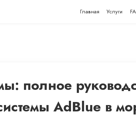
Главная
Услуги
F
ы: полное руководс
системы AdBlue в м