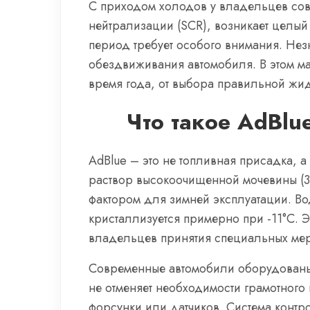
С приходом холодов у владельцев сов
нейтрализации (SCR), возникает целы
период требует особого внимания. Нез
обездвиживания автомобиля. В этом м
время года, от выбора правильной жи
Что такое AdBlu
AdBlue – это не топливная присадка, а
раствор высокоочищенной мочевины (3
фактором для зимней эксплуатации. Вод
кристаллизуется примерно при -11°C. Э
владельцев принятия специальных мер
Современные автомобили оборудованы 
не отменяет необходимости грамотного
форсунки или датчиков. Система контр