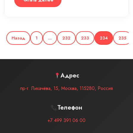
Назад
1
…
232
233
234
235
Адрес
пр-т. Лихачёва, 15
,
Москва
,
115280
,
Россия
Телефон
+7 499 391 06 00