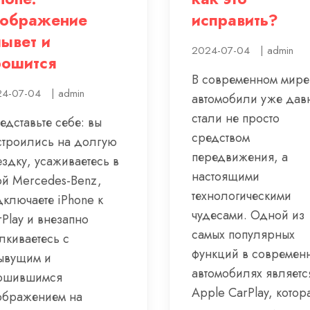
зображение
исправить?
ывет и
2024-07-04
|
admin
рошится
В современном мире
4-07-04
|
admin
автомобили уже дав
стали не просто
едставьте себе: вы
средством
строились на долгую
передвижения, а
ездку, усаживаетесь в
настоящими
ой Mercedes-Benz,
технологическими
дключаете iPhone к
чудесами. Одной из
Play и внезапно
самых популярных
лкиваетесь с
функций в современ
ывущим и
автомобилях являетс
ошившимся
Apple CarPlay, котор
ображением на