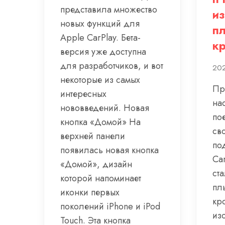
представила множество
и
новых функций для
пл
Apple CarPlay. Бета-
к
версия уже доступна
для разработчиков, и вот
202
некоторые из самых
Пр
интересных
на
нововведений. Новая
по
кнопка «Домой» На
св
верхней панели
по
появилась новая кнопка
Car
«Домой», дизайн
ста
которой напоминает
пл
иконки первых
кр
поколений iPhone и iPod
из
Touch. Эта кнопка