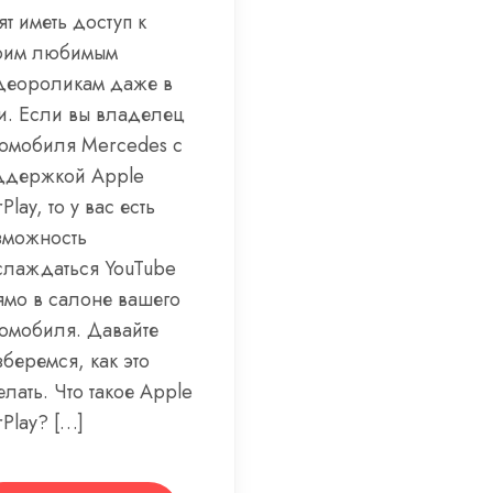
ят иметь доступ к
оим любимым
деороликам даже в
ти. Если вы владелец
томобиля Mercedes с
ддержкой Apple
Play, то у вас есть
зможность
слаждаться YouTube
ямо в салоне вашего
томобиля. Давайте
беремся, как это
лать. Что такое Apple
Play? […]