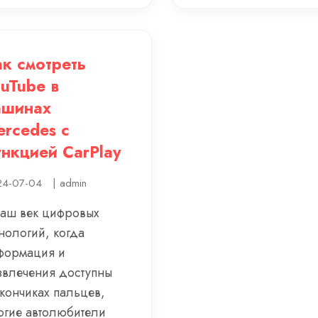
к смотреть
uTube в
ашинах
rcedes с
нкцией CarPlay
4-07-04
|
admin
наш век цифровых
нологий, когда
формация и
звлечения доступны
 кончиках пальцев,
огие автолюбители