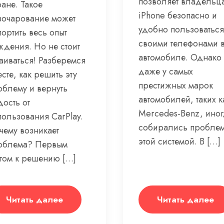
позволяет владельц
ане. Такое
iPhone безопасно и
зочарование может
удобно пользоваться
ортить весь опыт
своими телефонами 
ждения. Но не стоит
автомобиле. Однако
чаиваться! Разберемся
даже у самых
сте, как решить эту
престижных марок
облему и вернуть
автомобилей, таких к
ость от
Mercedes-Benz, ино
пользования CarPlay.
собирались проблем
чему возникает
этой системой. В […]
облема? Первым
гом к решению […]
Читать далее
Читать далее