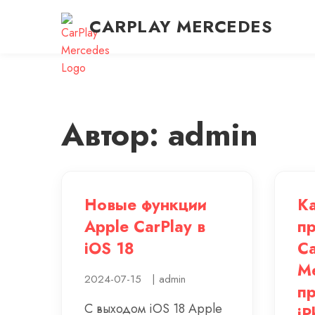
CARPLAY MERCEDES
Автор: admin
Новые функции
Ка
Apple CarPlay в
пр
iOS 18
Ca
Me
2024-07-15
|
admin
п
С выходом iOS 18 Apple
iP