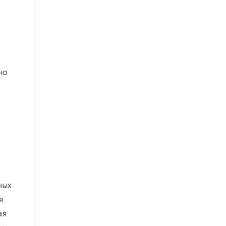
но
ных
я
ая