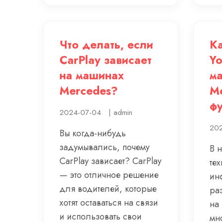
Что делать, если
Ка
CarPlay зависает
Yo
на машинах
м
Mercedes?
Me
фу
2024-07-04
|
admin
202
Вы когда-нибудь
задумывались, почему
В 
CarPlay зависает? CarPlay
тех
— это отличное решение
ин
для водителей, которые
ра
хотят оставаться на связи
на
и использовать свои
мн