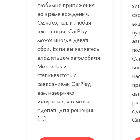
любимые приложения
хот
во время вождения.
св
Однако, как и любая
ви
технология, CarPlay
пу
может иногда давать
ав
сбои. Если вы являетесь
по
владельцем автомобиля
Car
Mercedes и
во
сталкиваетесь с
на
зависаниями CarPlay,
пр
вам наверняка
ав
интересно, что можно
раз
сделать для решения
сде
[…]
Car