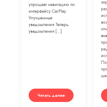
экр
упрощает навигацию по
ра
интерфейсу CarPlay.
исп
Улучшенные
во
уведомления Теперь
от
уведомления […]
вме
пр
рад
ис
По
пр
ша
Читать далее