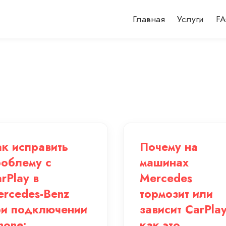
Главная
Услуги
F
к исправить
Почему на
облему с
машинах
rPlay в
Mercedes
rcedes-Benz
тормозит или
ри подключении
зависит CarPlay
hone:
как это