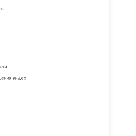
ь.
мой.
дения видео.