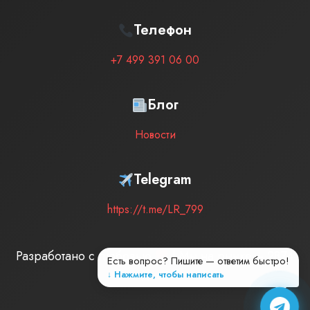
Телефон
+7 499 391 06 00
Блог
Новости
Telegram
https://t.me/LR_799
Разработано с любовью
| Мы на рынке –
2874
Есть вопрос? Пишите — ответим быстро!
дней
↓ Нажмите, чтобы написать