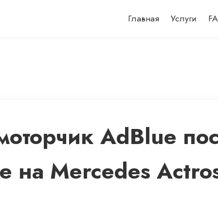
Главная
Услуги
F
 моторчик AdBlue по
e на Mercedes Actr