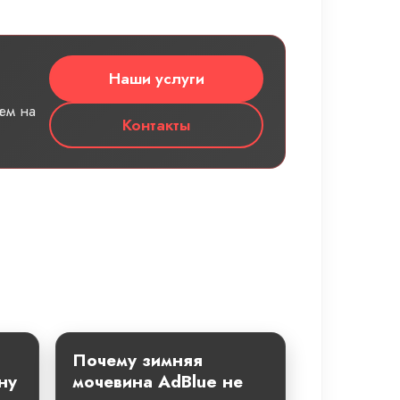
Наши услуги
ем на
Контакты
Почему зимняя
ну
мочевина AdBlue не