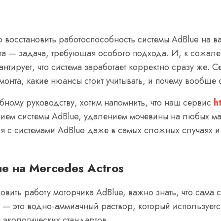
 восстановить работоспособность системы AdBlue на в
онта — задача, требующая особого подхода. И, к сожа
нтирует, что система заработает корректно сразу же. С
монта, какие нюансы стоит учитывать, и почему вообще 
бному руководству, хотим напомнить, что наш сервис
h
ем системы AdBlue, удалением мочевины на любых марк
ся с системами AdBlue даже в самых сложных случаях
ue на Mercedes Actros
овить работу моторчика AdBlue, важно знать, что сама
 — это водно-аммиачный раствор, который используетс
 экологических стандартов.