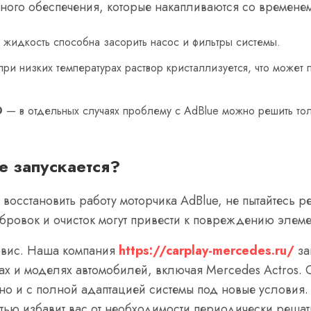
много обеспечения, которые накапливаются со времен
 жидкость способна засорить насос и фильтры системы.
ри низких температурах раствор кристаллизуется, что может
О
— в отдельных случаях проблему с AdBlue можно решить то
не запускается?
восстановить работу моторчика AdBlue, не пытайтесь р
бровок и очисток могут привести к повреждению элеме
рвис. Наша компания
https://carplay-mercedes.ru/
за
ках и моделях автомобилей, включая Mercedes Actros. 
но и с полной адаптацией системы под новые условия.
стью избавит вас от необходимости периодически решат