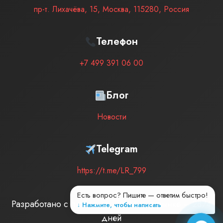
пр-т. Лихачёва, 15
,
Москва
,
115280
,
Россия
Телефон
+7 499 391 06 00
Блог
Новости
Telegram
https://t.me/LR_799
Есть вопрос? Пишите — ответим быстро!
Разработано с любовью
| Мы на рынке –
2874
↓ Нажмите, чтобы написать
дней