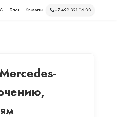
AQ
Блог
Контакты
+7 499 391 06 00
 Mercedes-
ючению,
тям