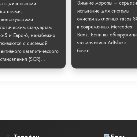
Зимние морозы – серьез
да с дизельными
испытание для системы
гателями,
очистки выхлопных газов 
ответствующими
в современных Mercedes-
логическим стандартам
Benz. Если вы обнаружили
о-5 и Евро-6, неизбежно
что мочевина AdBlue в
лкиваются с системой
бачке...
ективного каталитического
становления (SCR)...