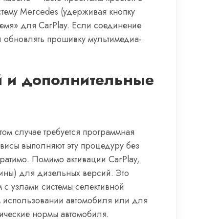
тему Mercedes (удерживая кнопку
ремя» для CarPlay. Если соединение
и обновлять прошивку мультимедиа-
й и дополнительные
том случае требуется программная
висы выполняют эту процедуру без
ратимо. Помимо активации CarPlay,
вины) для дизельных версий. Это
 с узлами системы селективной
м использовании автомобиля или для
гические нормы автомобиля.