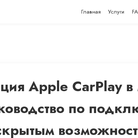
Главная
Услуги
F
ция Apple CarPlay в
уководство по подкл
 скрытым возможнос