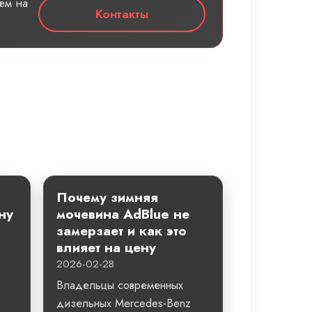
ем на
Контакты
Почему зимняя
ну
мочевина AdBlue не
замерзает и как это
влияет на цену
2026-02-28
Владельцы современных
дизельных Mercedes-Benz