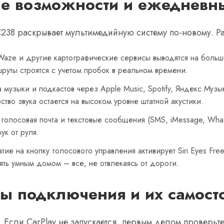
 возможности и ежедневн
C238 раскрывает мультимедийную систему по-новому. 
Waze и другие картографические сервисы выводятся на боль
руты строятся с учетом пробок в реальном времени.
музыки и подкастов через Apple Music, Spotify, Яндекс.Муз
ство звука остается на высоком уровне штатной акустики.
голосовая почта и текстовые сообщения (SMS, iMessage, Wha
рук от руля.
ие на кнопку голосового управления активирует Siri Eyes Fre
лять умным домом – все, не отвлекаясь от дороги.
ы подключения и их самост
 Если CarPlay не запускается, первым делом проверьте