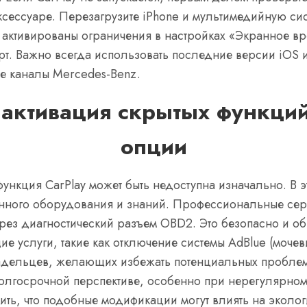
ессуаре. Перезагрузите iPhone и мультимедийную сис
не активированы ограничения в настройках «Экранное в
рт. Важно всегда использовать последние версии iOS 
е каналы Mercedes-Benz.
активация скрытых функци
опции
ункция CarPlay может быть недоступна изначально. В э
нного оборудования и знаний. Профессиональные сер
ерез диагностический разъем OBD2. Это безопасно и об
ие услуги, такие как отключение системы AdBlue (моче
адельцев, желающих избежать потенциальных проблем
долгосрочной перспективе, особенно при нерегулярно
ить, что подобные модификации могут влиять на эколо