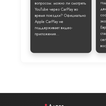
го
вопросом: можно ли смотреть
дви
YouTube через CarPlay во
со
время поездки? Официально
эко
Apple CarPlay не
Евр
поддерживает видео-
ста
приложения...
сел
вос