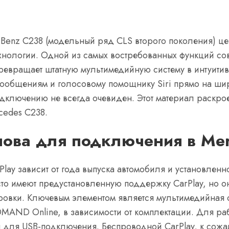
Benz C238 (модельный ряд CLS второго поколения) цен
ехнологии. Одной из самых востребованных функций со
превращает штатную мультимедийную систему в интуити
, сообщениям и голосовому помощнику Siri прямо на ш
дключению не всегда очевиден. Этот материал раскроет
cedes C238.
нова для подключения в Me
lay зависит от года выпуска автомобиля и установлен
то имеют предустановленную поддержку CarPlay, но он
ровки. Ключевым элементом является мультимедийная 
MAND Online, в зависимости от комплектации. Для раб
ng для USB-подключения. Беспроводной CarPlay, к сож