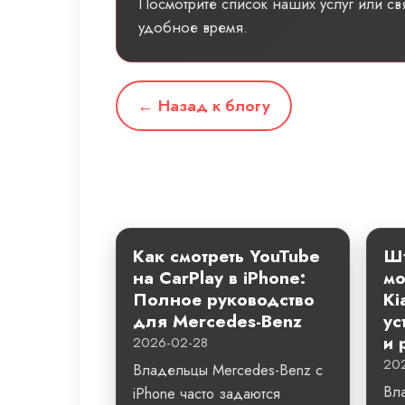
Посмотрите список наших услуг или с
удобное время.
← Назад к блогу
Как смотреть YouTube
Шт
на CarPlay в iPhone:
мо
Полное руководство
Ki
для Mercedes-Benz
ус
и 
2026-02-28
20
Владельцы Mercedes-Benz с
Вл
iPhone часто задаются