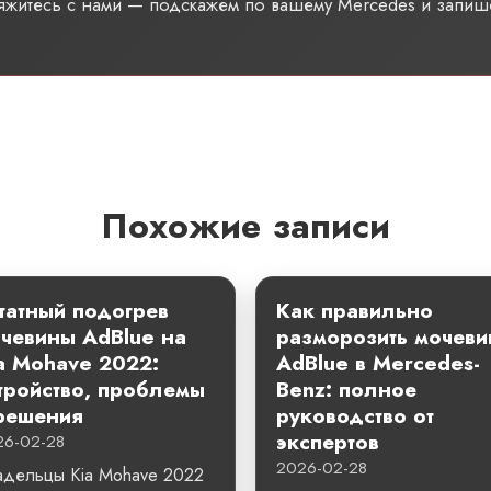
вяжитесь с нами — подскажем по вашему Mercedes и запиш
Похожие записи
атный подогрев
Как правильно
чевины AdBlue на
разморозить мочеви
a Mohave 2022:
AdBlue в Mercedes-
тройство, проблемы
Benz: полное
решения
руководство от
экспертов
26-02-28
2026-02-28
адельцы Kia Mohave 2022