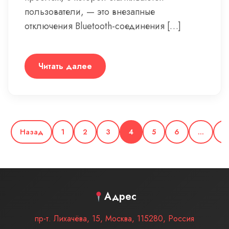
пользователи, — это внезапные
отключения Bluetooth-соединения […]
Читать далее
Назад
1
2
3
4
5
6
…
9
Адрес
пр-т. Лихачёва, 15
,
Москва
,
115280
,
Россия