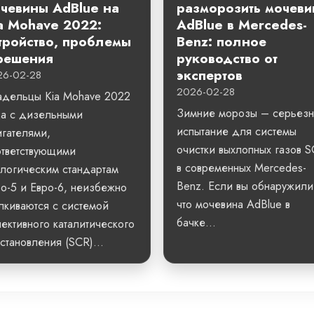
чевины AdBlue на
разморозить мочеви
a Mohave 2022:
AdBlue в Mercedes-
тройство, проблемы
Benz: полное
решения
руководство от
экспертов
26-02-28
2026-02-28
адельцы Kia Mohave 2022
Зимние морозы – серьез
да с дизельными
испытание для системы
гателями,
очистки выхлопных газов 
ответствующими
в современных Mercedes-
логическим стандартам
Benz. Если вы обнаружили
о-5 и Евро-6, неизбежно
что мочевина AdBlue в
лкиваются с системой
бачке...
ективного каталитического
становления (SCR)...