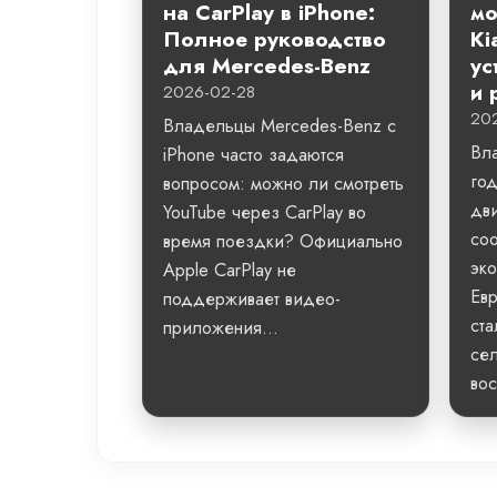
на CarPlay в iPhone:
мо
Полное руководство
Ki
для Mercedes-Benz
ус
и 
2026-02-28
20
Владельцы Mercedes-Benz с
Вл
iPhone часто задаются
го
вопросом: можно ли смотреть
дви
YouTube через CarPlay во
со
время поездки? Официально
эко
Apple CarPlay не
Евр
поддерживает видео-
ста
приложения...
сел
вос