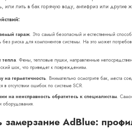
ль, или лить в бак горячую воду, антифриз или другие 
йствий:
ваемый гараж
. Это самый безопасный и естественный спосо
ь без риска для компонентов системы. На это может потребо
 тепла
. Фены, тепловые пушки, направленные непосредствен
еский шок, что приведет к повреждениям.
у на герметичность
. Внимательно осмотрите бак, места со
ся в отсутствии ошибок по системе SCR.
ии на неисправность обратитесь к специалистам
. Само
и оборудования.
ь замерзание AdBlue: проф