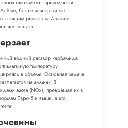
опных газов может преподнести
dBlue, более известной как
огостоящим ремонтом. Давайте
все же застыла.
мерзает
щенный водный раствор карбамида
 оптимальную температуру
сширяясь в объеме. Основная задача
азлагается на аммиак. В
сидами азота (NOx), превращая их в
нормам Евро-5 и выше, а его
гента.
мочевины