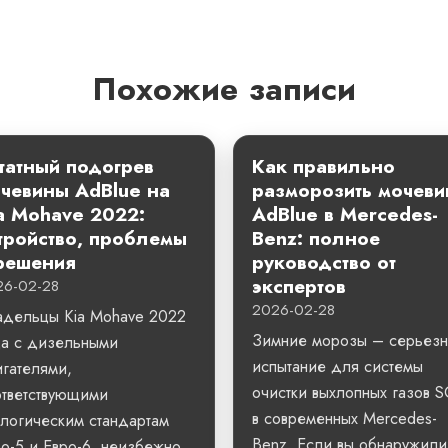
Похожие записи
атный подогрев
Как правильно
чевины AdBlue на
разморозить мочеви
a Mohave 2022:
AdBlue в Mercedes-
тройство, проблемы
Benz: полное
решения
руководство от
экспертов
26-02-28
2026-02-28
адельцы Kia Mohave 2022
Зимние морозы – серьез
да с дизельными
испытание для системы
гателями,
очистки выхлопных газов 
ответствующими
в современных Mercedes-
логическим стандартам
Benz. Если вы обнаружили
о-5 и Евро-6, неизбежно