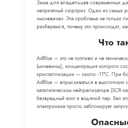
Зима для владельцев современных диз
неприятный сюрприз. Один из самых р
«мочевина». Эта проблема не только л
разберемся, почему это происходит, ка
Что та
AdBlue — это не топливо и не техниче
(мочевины), концентрация которого со
кристаллизации — около -11°C. При б
AdBlue — впрыскиваться в выхлопную си
каталитическом нейтрализаторе (SCR-к
безвредный азот и водяной пар. Без эт
электроника просто заблокирует запус
Опасные