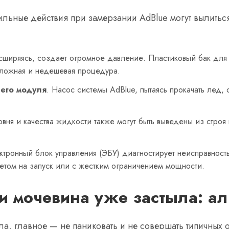
ьные действия при замерзании AdBlue могут вылиться
асширяясь, создает огромное давление. Пластиковый бак для 
сложная и недешевая процедура.
щего модуля
. Насос системы AdBlue, пытаясь прокачать лед, 
овня и качества жидкости также могут быть выведены из стро
ктронный блок управления (ЭБУ) диагностирует неисправност
етом на запуск или с жестким ограничением мощности.
ли мочевина уже застыла: ал
а, главное — не паниковать и не совершать типичных о