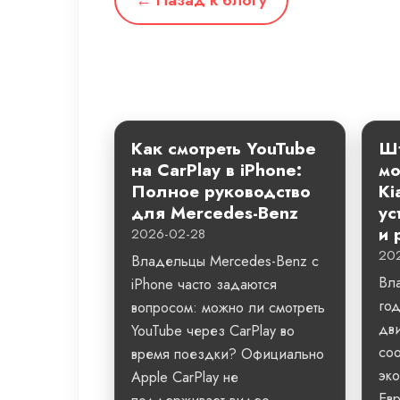
← Назад к блогу
Как смотреть YouTube
Шт
на CarPlay в iPhone:
мо
Полное руководство
Ki
для Mercedes-Benz
ус
и 
2026-02-28
20
Владельцы Mercedes-Benz с
Вл
iPhone часто задаются
го
вопросом: можно ли смотреть
дви
YouTube через CarPlay во
со
время поездки? Официально
эко
Apple CarPlay не
Евр