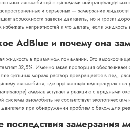
ельных автомобилей с системами нейтрализации выхл
аспространенных и серьезных — замерзание жидкости A
ишает возможности завести двигатель, но и грозит дор
к избежать неприятностей и что делать, если жидкость 
кое AdBlue и почему она за
ская жидкость в привычном понимании. Это высокоочи
ставляет 32,5%. Именно такая пропорция обеспечивает
олее сильных морзах раствор превращается в лед, ра
стему автомобиля, где при высоких температурах она р
атализаторе) аммиак вступает в реакцию с вредными ок
ой системы автомобиль не соответствует экологическим 
к двигателя при обнаружении проблем с баком для реа
 последствия замерзания 