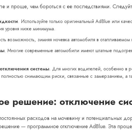
е и проще, чем бороться с ее последствиями. Следуй
идкости
. Используйте только оригинальный AdBlue или каче
ия уровня ниже минимума.
есть возможность, зимняя ночевка автомобиля в отапливаемо
мы
. Многие современные автомобили имеют штатные подогрев
 отключения системы
. Для многих водителей, особенно в р
полностью снимающим риски, связанные с замерзанием, а та
е решение: отключение си
в, постоянных расходов на мочевину и потенциальных д
 решение — программное отключение AdBlue. Эта проц