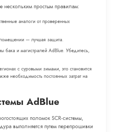
те нескольким простым правилам:
ственные аналоги от проверенных
м помещении — лучшая защита.
ы бака и магистралей AdBlue. Убедитесь,
егионах с суровыми зимами, это становится
кже необходимость постоянных затрат на
стемы AdBlue
орогостоящих поломок SCR-системы,
едура выполняется путем перепрошивки