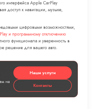
го интерфейса Apple CarPlay
вая доступ к навигации, музыке,
 передовыми цифровыми возможностями,
rPlay и программному отключению
атного функционала и уверенность в
ное решение для вашего авто.
Наши услуги
ем на
Контакты