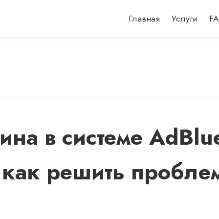
Главная
Услуги
F
ина в системе AdBlu
 как решить пробле