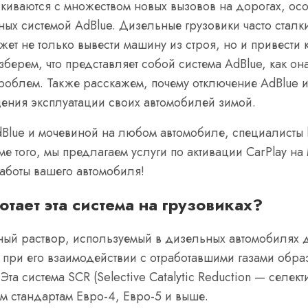
киваются с множеством новых вызовов на дорогах, осо
ных системой AdBlue. Дизельные грузовики часто стал
ожет не только вывести машину из строя, но и привести
зберем, что представляет собой система AdBlue, как он
облем. Также расскажем, почему отключение AdBlue 
ения эксплуатации своих автомобилей зимой.
AdBlue и мочевиной на любом автомобиле, специалисты
ме того, мы предлагаем услуги по активации CarPlay на
аботы вашего автомобиля!
отает эта система на грузовиках?
ьный раствор, используемый в дизельных автомобилях
и при его взаимодействии с отработавшими газами об
та система SCR (Selective Catalytic Reduction — селек
им стандартам Евро-4, Евро-5 и выше.