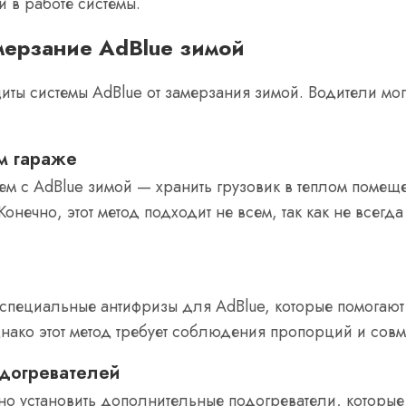
 в работе системы.
мерзание AdBlue зимой
иты системы AdBlue от замерзания зимой. Водители мо
м гараже
м с AdBlue зимой — хранить грузовик в теплом помеще
Конечно, этот метод подходит не всем, так как не всег
специальные антифризы для AdBlue, которые помогают
днако этот метод требует соблюдения пропорций и совм
одогревателей
но установить дополнительные подогреватели, котор