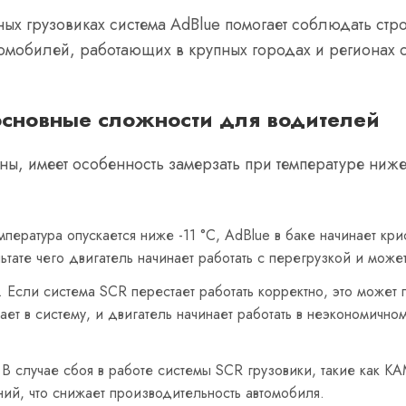
х грузовиках система AdBlue помогает соблюдать стро
омобилей, работающих в крупных городах и регионах 
основные сложности для водителей
ны, имеет особенность замерзать при температуре ниже 
емпература опускается ниже -11 °C, AdBlue в баке начинает кр
льтате чего двигатель начинает работать с перегрузкой и мож
. Если система SCR перестает работать корректно, это может
т в систему, и двигатель начинает работать в неэкономичном
 В случае сбоя в работе системы SCR грузовики, такие как К
ий, что снижает производительность автомобиля.