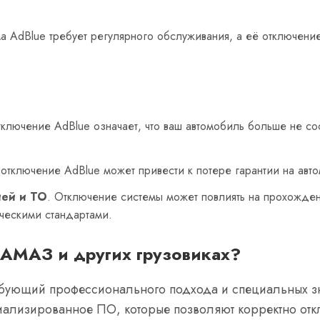
ма AdBlue требует регулярного обслуживания, а её отключение
тключение AdBlue означает, что ваш автомобиль больше не соо
х отключение AdBlue может привести к потере гарантии на авт
ией и ТО
. Отключение системы может повлиять на прохожден
ическими стандартами.
КАМАЗ и других грузовиках?
ебующий профессионального подхода и специальных зн
ализированное ПО, которые позволяют корректно откл