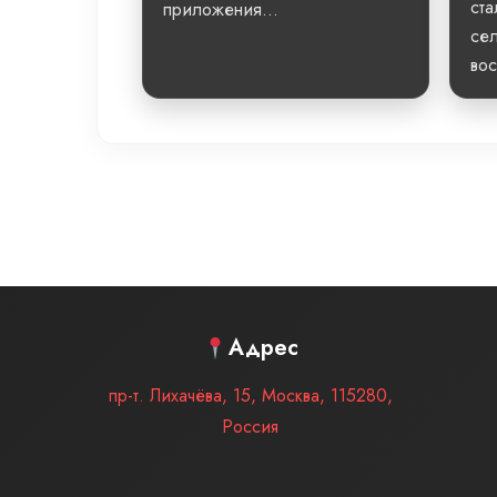
ста
приложения...
сел
вос
Адрес
пр-т. Лихачёва, 15
,
Москва
,
115280
,
Россия