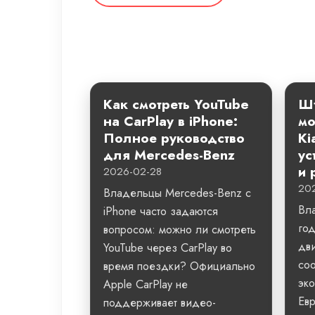
Как смотреть YouTube
Шт
на CarPlay в iPhone:
мо
Полное руководство
Ki
для Mercedes-Benz
ус
и 
2026-02-28
20
Владельцы Mercedes-Benz с
Вл
iPhone часто задаются
го
вопросом: можно ли смотреть
дви
YouTube через CarPlay во
со
время поездки? Официально
эко
Apple CarPlay не
Евр
поддерживает видео-