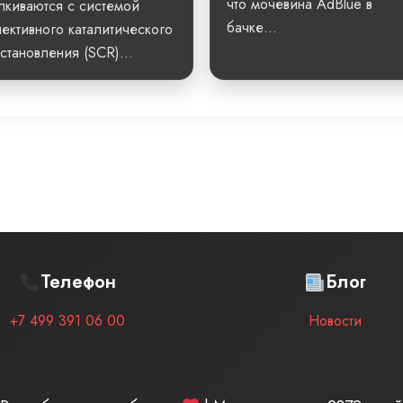
что мочевина AdBlue в
лкиваются с системой
бачке...
ективного каталитического
становления (SCR)...
Телефон
Блог
+7 499 391 06 00
Новости