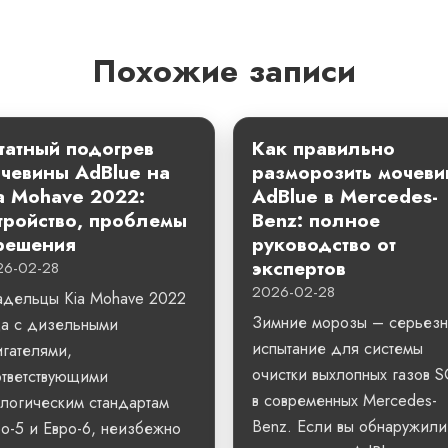
Похожие записи
атный подогрев
Как правильно
чевины AdBlue на
разморозить мочеви
a Mohave 2022:
AdBlue в Mercedes-
тройство, проблемы
Benz: полное
решения
руководство от
экспертов
26-02-28
2026-02-28
адельцы Kia Mohave 2022
Зимние морозы – серьез
да с дизельными
испытание для системы
гателями,
очистки выхлопных газов 
ответствующими
в современных Mercedes-
логическим стандартам
Benz. Если вы обнаружили
о-5 и Евро-6, неизбежно