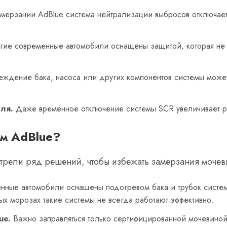
ерзании AdBlue система нейтрализации выбросов отключаетс
ие современные автомобили оснащены защитой, которая не п
ждение бака, насоса или других компонентов системы может 
ля.
Даже временное отключение системы SCR увеличивает ра
ем AdBlue?
рели ряд решений, чтобы избежать замерзания мочеви
ные автомобили оснащены подогревом бака и трубок систем
ых морозах такие системы не всегда работают эффективно.
ue.
Важно заправляться только сертифицированной мочевиной, 