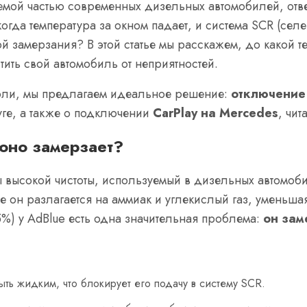
лемой частью современных дизельных автомобилей, отв
когда температура за окном падает, и система SCR (сел
й замерзания? В этой статье мы расскажем, до какой т
тить свой автомобиль от неприятностей.
 боли, мы предлагаем идеальное решение:
отключение
уге, а также о подключении
CarPlay на Mercedes
, чит
 оно замерзает?
 высокой чистоты, используемый в дизельных автомобил
е он разлагается на аммиак и углекислый газ, уменьша
%) у AdBlue есть одна значительная проблема:
он зам
ть жидким, что блокирует его подачу в систему SCR.