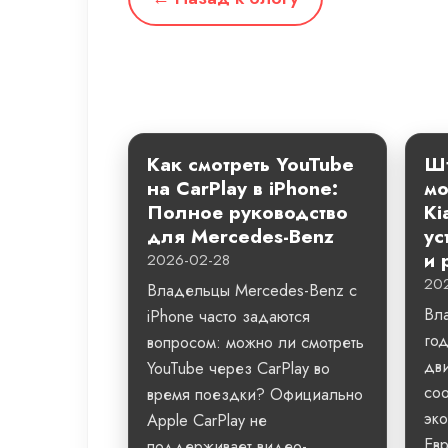
Как смотреть YouTube
Шт
на CarPlay в iPhone:
мо
Полное руководство
Ki
для Mercedes-Benz
ус
и 
2026-02-28
20
Владельцы Mercedes-Benz с
Вл
iPhone часто задаются
го
вопросом: можно ли смотреть
дви
YouTube через CarPlay во
со
время поездки? Официально
эко
Apple CarPlay не
Евр
поддерживает видео-