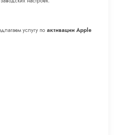
заводских настроек.
едлагаем услугу по
активации Apple