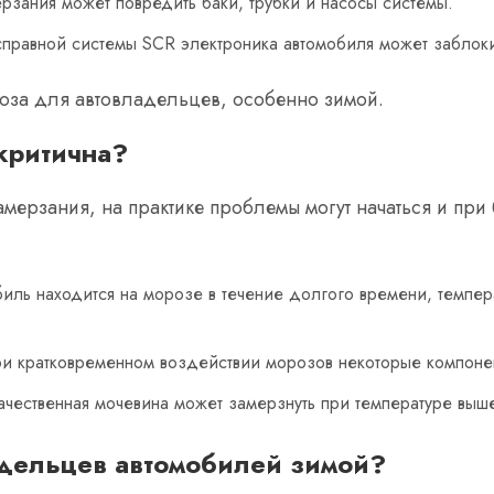
зания может повредить баки, трубки и насосы системы.
исправной системы SCR электроника автомобиля может заблок
оза для автовладельцев, особенно зимой.
 критична?
 замерзания, на практике проблемы могут начаться и при
иль находится на морозе в течение долгого времени, темпер
 кратковременном воздействии морозов некоторые компонент
чественная мочевина может замерзнуть при температуре выше
дельцев автомобилей зимой?