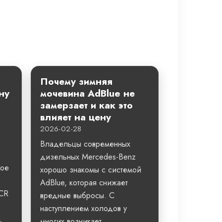
Почему зимняя
ну
мочевина AdBlue не
замерзает и как это
влияет на цену
2026-02-28
Владельцы современных
дизельных Mercedes-Benz
ное
хорошо знакомы с системой
AdBlue, которая снижает
SCR
вредные выбросы. С
наступлением холодов у
,
многих возникает