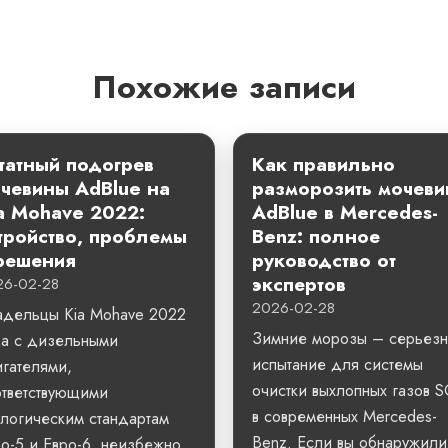
Похожие записи
атный подогрев
Как правильно
чевины AdBlue на
разморозить мочеви
a Mohave 2022:
AdBlue в Mercedes-
тройство, проблемы
Benz: полное
решения
руководство от
экспертов
26-02-28
2026-02-28
адельцы Kia Mohave 2022
Зимние морозы – серьез
да с дизельными
испытание для системы
гателями,
очистки выхлопных газов 
ответствующими
в современных Mercedes-
логическим стандартам
Benz. Если вы обнаружили
о-5 и Евро-6, неизбежно