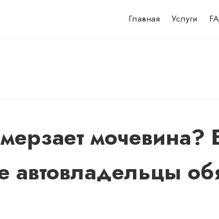
Главная
Услуги
F
амерзает мочевина?
е автовладельцы об