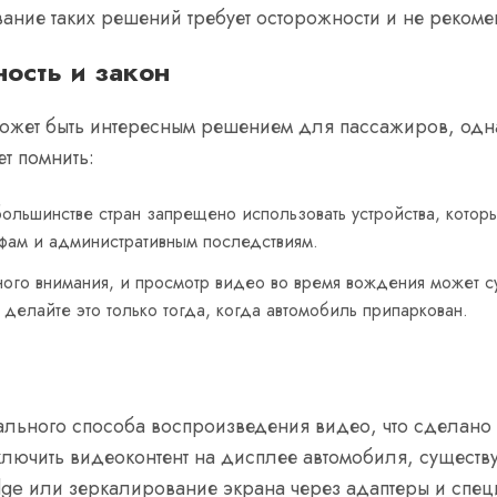
ание таких решений требует осторожности и не реком
ость и закон
может быть интересным решением для пассажиров, одна
т помнить:
большинстве стран запрещено использовать устройства, кото
фам и административным последствиям.
ного внимания, и просмотр видео во время вождения может с
 делайте это только тогда, когда автомобиль припаркован.
ального способа воспроизведения видео, что сделано
включить видеоконтент на дисплее автомобиля, существу
ge или зеркалирование экрана через адаптеры и спе