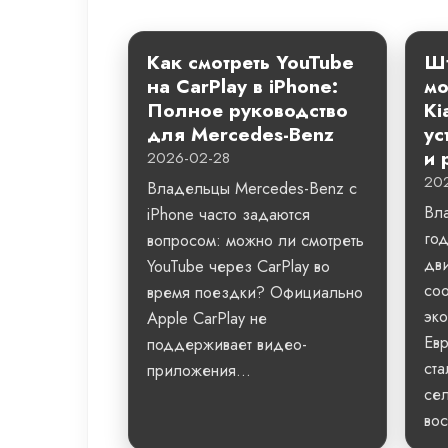
Как смотреть YouTube
Шт
на CarPlay в iPhone:
мо
Полное руководство
Ki
для Mercedes-Benz
ус
и 
2026-02-28
20
Владельцы Mercedes-Benz с
Вл
iPhone часто задаются
го
вопросом: можно ли смотреть
дви
YouTube через CarPlay во
со
время поездки? Официально
эко
Apple CarPlay не
Евр
поддерживает видео-
ста
приложения...
сел
вос