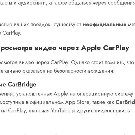
касты и аудиокниги, а также общаться через сообщени
астью ваших поездок, существуют
неофициальные
мет
 CarPlay.
осмотра видео через Apple CarPlay
смотра видео через CarPlay. Однако стоит помнить, чт
негативно сказаться на безопасности вождения.
ние CarBridge
чений, установленных Apple на операционную систем
доступные в официальном App Store, такие как
CarBri
на CarPlay, включая YouTube и другие видеосервисы.