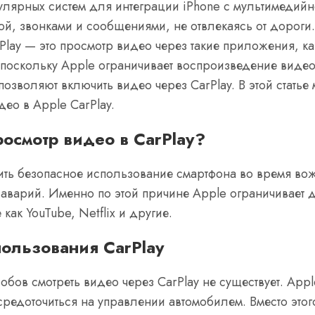
пулярных систем для интеграции iPhone с мультимедий
кой, звонками и сообщениями, не отвлекаясь от дороги
rPlay — это просмотр видео через такие приложения, ка
 поскольку Apple ограничивает воспроизведение виде
позволяют включить видео через CarPlay. В этой стать
ео в Apple CarPlay.
осмотр видео в CarPlay?
ить безопасное использование смартфона во время вож
 аварий. Именно по этой причине Apple ограничивает д
как YouTube, Netflix и другие.
ользования CarPlay
обов смотреть видео через CarPlay не существует. App
редоточиться на управлении автомобилем. Вместо этого