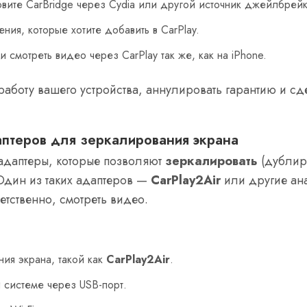
вите CarBridge через Cydia или другой источник джейлбрей
ния, которые хотите добавить в CarPlay.
 смотреть видео через CarPlay так же, как на iPhone.
аботу вашего устройства, аннулировать гарантию и сд
аптеров для зеркалирования экрана
 адаптеры, которые позволяют
зеркалировать
(дублиро
Один из таких адаптеров —
CarPlay2Air
или другие ана
етственно, смотреть видео.
ия экрана, такой как
CarPlay2Air
.
 системе через USB-порт.