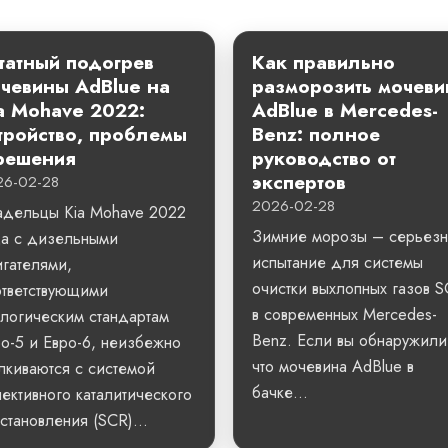
атный подогрев
Как правильно
чевины AdBlue на
разморозить мочеви
a Mohave 2022:
AdBlue в Mercedes-
тройство, проблемы
Benz: полное
решения
руководство от
экспертов
26-02-28
2026-02-28
адельцы Kia Mohave 2022
Зимние морозы – серьез
да с дизельными
испытание для системы
гателями,
очистки выхлопных газов 
ответствующими
в современных Mercedes-
логическим стандартам
Benz. Если вы обнаружили
о-5 и Евро-6, неизбежно
что мочевина AdBlue в
лкиваются с системой
бачке...
ективного каталитического
становления (SCR)...