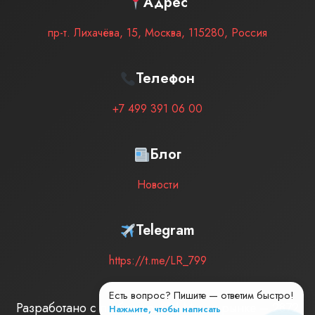
Адрес
пр-т. Лихачёва, 15
,
Москва
,
115280
,
Россия
Телефон
+7 499 391 06 00
Блог
Новости
Telegram
https://t.me/LR_799
Есть вопрос? Пишите — ответим быстро!
Разработано с любовью
| Мы на рынке –
2872
Нажмите, чтобы написать