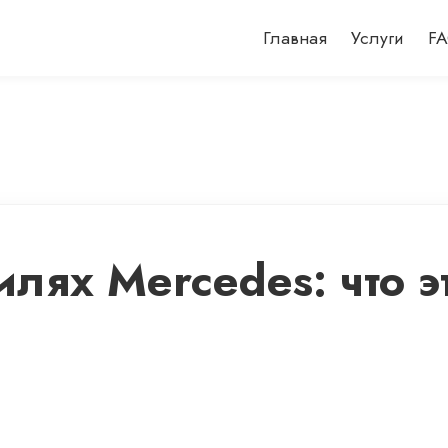
Главная
Услуги
F
лях Mercedes: что э