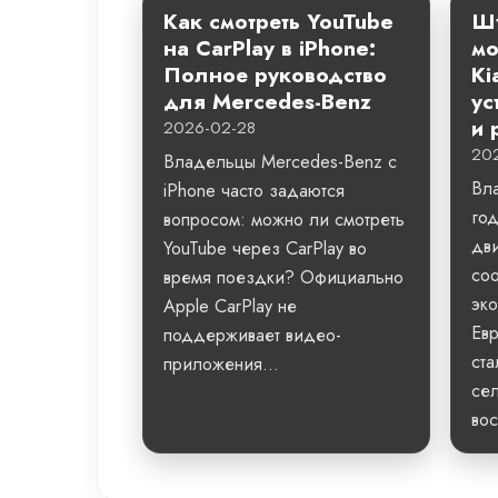
Как смотреть YouTube
Шт
на CarPlay в iPhone:
мо
Полное руководство
Ki
для Mercedes-Benz
ус
и 
2026-02-28
20
Владельцы Mercedes-Benz с
Вл
iPhone часто задаются
го
вопросом: можно ли смотреть
дви
YouTube через CarPlay во
со
время поездки? Официально
эко
Apple CarPlay не
Евр
поддерживает видео-
ста
приложения...
сел
вос