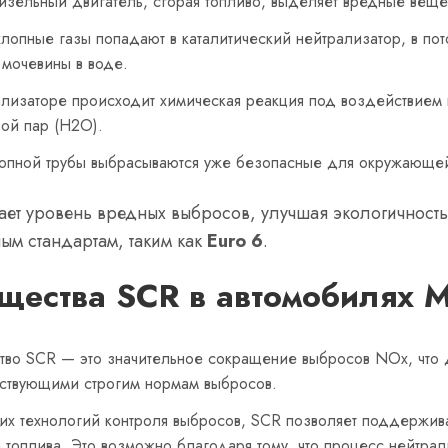
изельный двигатель, сгорая топливо, выделяет вредные вещес
хлопные газы попадают в каталитический нейтрализатор, в пото
 мочевины в воде.
ализаторе происходит химическая реакция под воздействием 
ной пар (H2O).
лопной трубы выбрасываются уже безопасные для окружающей
ает уровень вредных выбросов, улучшая экологичност
ым стандартам, таким как
Euro 6
.
щества SCR в автомобилях M
тво SCR — это значительное сокращение выбросов NOx, что
тствующими строгим нормам выбросов.
гих технологий контроля выбросов, SCR позволяет поддержив
 топлива. Это возможно благодаря тому, что процесс нейтра