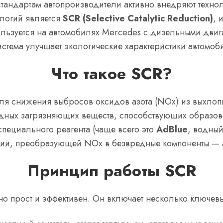
стандартам автопроизводители активно внедряют техн
ологий является
SCR (Selective Catalytic Reduction)
, 
льзуется на автомобилях Mercedes с дизельными двигат
 система улучшает экологические характеристики автомо
Что такое SCR?
ля снижения выбросов оксидов азота (NOx) из выхлопн
дных загрязняющих веществ, способствующих образов
специального реагента (чаще всего это
AdBlue
, водный
кции, преобразующей NOx в безвредные компоненты — а
Принцип работы SCR
о прост и эффективен. Он включает несколько ключевы