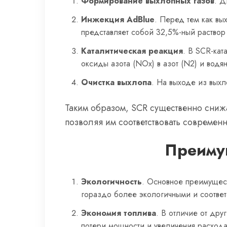
Формирование выхлопных газов
. Д
Инжекция AdBlue
. Перед тем как вы
представляет собой 32,5%-ный раствор
Каталитическая реакция
. В SCR-кат
оксиды азота (NOx) в азот (N2) и водя
Очистка выхлопа
. На выходе из вых
Таким образом, SCR существенно сниж
позволяя им соответствовать современн
Преиму
Экологичность
. Основное преимущес
гораздо более экологичными и соотве
Экономия топлива
. В отличие от дру
потери мощности и увеличения расхода