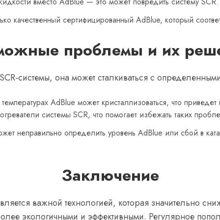
жидкости вместо AdBlue — это может повредить систему SCR.
ько качественный сертифицированный AdBlue, который соответ
можные проблемы и их реш
SCR-системы, она может сталкиваться с определенны
 температурах AdBlue может кристаллизоваться, что приведе
огреватели системы SCR, что помогает избежать таких пробл
ожет неправильно определить уровень AdBlue или сбой в ката
Заключение
вляется важной технологией, которая значительно сн
более экологичными и эффективными. Регулярное попо