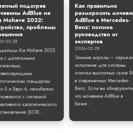
атный подогрев
Как правильно
чевины AdBlue на
разморозить мочеви
a Mohave 2022:
AdBlue в Mercedes-
тройство, проблемы
Benz: полное
решения
руководство от
экспертов
26-02-28
2026-02-28
адельцы Kia Mohave 2022
Зимние морозы – серьез
да с дизельными
испытание для системы
гателями,
очистки выхлопных газов 
ответствующими
в современных Mercedes-
логическим стандартам
Benz. Если вы обнаружили
о-5 и Евро-6, неизбежно
что мочевина AdBlue в
лкиваются с системой
бачке...
ективного каталитического
становления (SCR)...