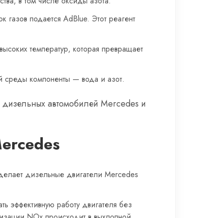
тва, в том числе оксиды азота.
к газов подается AdBlue. Этот реагент
высоких температур, которая превращает
 среды компоненты — вода и азот.
ь дизельных автомобилей Mercedes и
ercedes
 делает дизельные двигатели Mercedes
ать эффективную работу двигателя без
лизации NOx происходит в выхлопной