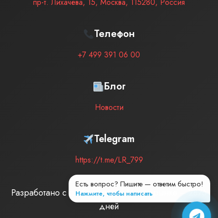
пр-т. Лихачёва, 15
,
Москва
,
115280
,
Россия
Телефон
+7 499 391 06 00
Блог
Новости
Telegram
https://t.me/LR_799
Есть вопрос? Пишите — ответим быстро!
Разработано с любовью
| Мы на рынке –
2876
Нажмите, чтобы написать
дней