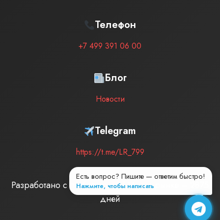
Телефон
+7 499 391 06 00
Блог
Новости
Telegram
https://t.me/LR_799
Есть вопрос? Пишите — ответим быстро!
Разработано с любовью
| Мы на рынке –
2875
Нажмите, чтобы написать
дней